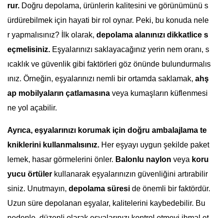
rur.
Doğru depolama, ürünlerin kalitesini ve görünümünü s
ürdürebilmek için hayati bir rol oynar. Peki, bu konuda nele
r yapmalısınız? İlk olarak,
depolama alanınızı dikkatlice s
eçmelisiniz.
Eşyalarınızı saklayacağınız yerin nem oranı, s
ıcaklık ve güvenlik gibi faktörleri göz önünde bulundurmalıs
ınız. Örneğin, eşyalarınızı nemli bir ortamda saklamak,
ahş
ap mobilyaların çatlamasına
veya kumaşların küflenmesi
ne yol açabilir.
Ayrıca, eşyalarınızı korumak için doğru ambalajlama te
kniklerini kullanmalısınız.
Her eşyayı uygun şekilde paket
lemek, hasar görmelerini önler.
Balonlu naylon
veya
koru
yucu örtüler
kullanarak eşyalarınızın güvenliğini artırabilir
siniz. Unutmayın,
depolama süresi
de önemli bir faktördür.
Uzun süre depolanan eşyalar, kalitelerini kaybedebilir. Bu
nedenle, düzenli olarak eşyalarınızı kontrol etmeyi ihmal et