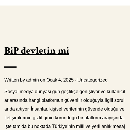
BiP devletin mi
Written by
admin
on Ocak 4, 2025 -
Uncategorized
Sosyal medya dünyası gün geçtikçe genişliyor ve kullanıcıl
ar arasında hangi platformun güvenilir olduğuyla ilgili sorul
ar da artıyor. İnsanlar, kişisel verilerinin güvende olduğu ve
iletişimlerinin gizliliğinin korunduğu bir platform arayışında.
İşte tam da bu noktada Türkiye’nin milli ve yerli anlık mesaj