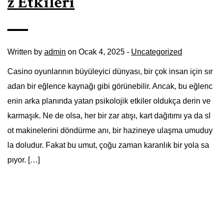
z Etkileri
Written by
admin
on Ocak 4, 2025 -
Uncategorized
Casino oyunlarının büyüleyici dünyası, bir çok insan için sır
adan bir eğlence kaynağı gibi görünebilir. Ancak, bu eğlenc
enin arka planında yatan psikolojik etkiler oldukça derin ve
karmaşık. Ne de olsa, her bir zar atışı, kart dağıtımı ya da sl
ot makinelerini döndürme anı, bir hazineye ulaşma umuduy
la doludur. Fakat bu umut, çoğu zaman karanlık bir yola sa
pıyor. […]