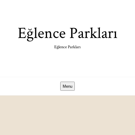
Skip
to
content
Eğlence Parkları
Eğlence Parkları
Menu