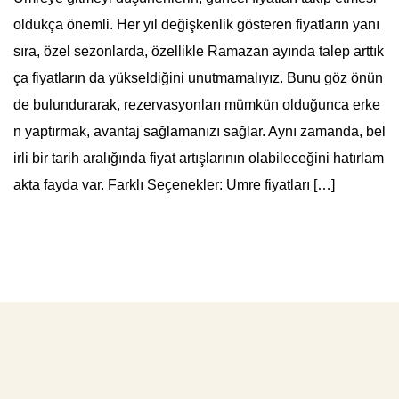
oldukça önemli. Her yıl değişkenlik gösteren fiyatların yanı
sıra, özel sezonlarda, özellikle Ramazan ayında talep arttık
ça fiyatların da yükseldiğini unutmamalıyız. Bunu göz önün
de bulundurarak, rezervasyonları mümkün olduğunca erke
n yaptırmak, avantaj sağlamanızı sağlar. Aynı zamanda, bel
irli bir tarih aralığında fiyat artışlarının olabileceğini hatırlam
akta fayda var. Farklı Seçenekler: Umre fiyatları […]