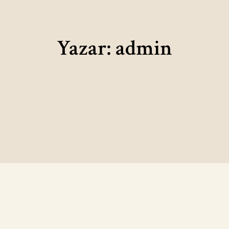
Yazar:
admin