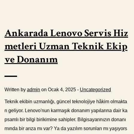
Ankarada Lenovo Servis Hiz
metleri Uzman Teknik Ekip
ve Donanım
Written by
admin
on Ocak 4, 2025 -
Uncategorized
Teknik ekibin uzmanlığı, güncel teknolojiye hâkim olmakta
n geliyor. Lenovo'nun karmaşık donanım yapılarına dair ka
psamlı bir bilgi birikimine sahipler. Bilgisayarınızın donanı
mında bir arıza mı var? Ya da yazılım sorunları mı yaşıyors