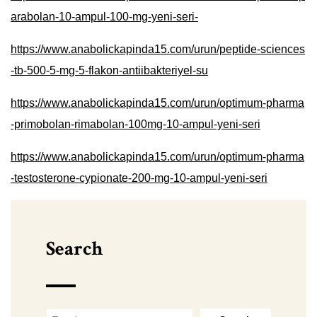
arabolan-10-ampul-100-mg-yeni-seri-
https://www.anabolickapinda15.com/urun/peptide-sciences
-tb-500-5-mg-5-flakon-antiibakteriyel-su
https://www.anabolickapinda15.com/urun/optimum-pharma
-primobolan-rimabolan-100mg-10-ampul-yeni-seri
https://www.anabolickapinda15.com/urun/optimum-pharma
-testosterone-cypionate-200-mg-10-ampul-yeni-seri
Search