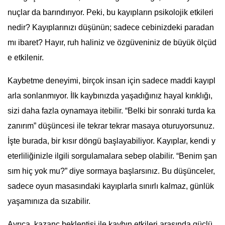
nuçlar da barındırıyor. Peki, bu kayıpların psikolojik etkileri
nedir? Kayıplarınızı düşünün; sadece cebinizdeki paradan
mı ibaret? Hayır, ruh haliniz ve özgüveniniz de büyük ölçüd
e etkilenir.
Kaybetme deneyimi, birçok insan için sadece maddi kayıpl
arla sonlanmıyor. İlk kaybınızda yaşadığınız hayal kırıklığı,
sizi daha fazla oynamaya itebilir. “Belki bir sonraki turda ka
zanırım” düşüncesi ile tekrar tekrar masaya oturuyorsunuz.
İşte burada, bir kısır döngü başlayabiliyor. Kayıplar, kendi y
eterliliğinizle ilgili sorgulamalara sebep olabilir. “Benim şan
sım hiç yok mu?” diye sormaya başlarsınız. Bu düşünceler,
sadece oyun masasındaki kayıplarla sınırlı kalmaz, günlük
yaşamınıza da sızabilir.
Ayrıca, kazanç beklentisi ile kaybın etkileri arasında güçlü