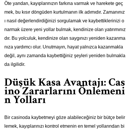
Öte yandan, kayıplarınızın farkına varmak ve harekete geç
mek, bu kısır döngüden kurtulmanın ilk adımıdır. Zamanınız
ı nasıl değerlendirdiğinizi sorgulamak ve kaybettiklerinizi o
narmak üzere yeni yollar bulmak, kendinize olan yatırımınız
dır. Bu yolculuk, kendinize olan saygınızı yeniden kazanma
nıza yardımcı olur. Unutmayın, hayat yalnızca kazanmakla
değil, aynı zamanda kaybettiğiniz şeyleri yeniden bulmakla
da ilgilidir.
Düşük Kasa Avantajı: Cas
ino Zararlarını Önlemeni
n Yolları
Bir casinoda kaybetmeyi göze alabileceğiniz bir bütçe belir
lemek, kayıplarınızı kontrol etmenin en temel yollarından bi