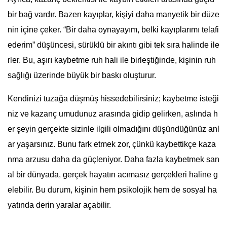
bir bağ vardır. Bazen kayıplar, kişiyi daha manyetik bir düze
nin içine çeker. “Bir daha oynayayım, belki kayıplarımı telafi
ederim” düşüncesi, sürüklü bir akıntı gibi tek sıra halinde ile
rler. Bu, aşırı kaybetme ruh hali ile birleştiğinde, kişinin ruh
sağlığı üzerinde büyük bir baskı oluşturur.
Kendinizi tuzağa düşmüş hissedebilirsiniz; kaybetme isteği
niz ve kazanç umudunuz arasında gidip gelirken, aslında h
er şeyin gerçekte sizinle ilgili olmadığını düşündüğünüz anl
ar yaşarsınız. Bunu fark etmek zor, çünkü kaybettikçe kaza
nma arzusu daha da güçleniyor. Daha fazla kaybetmek san
al bir dünyada, gerçek hayatın acımasız gerçekleri haline g
elebilir. Bu durum, kişinin hem psikolojik hem de sosyal ha
yatında derin yaralar açabilir.