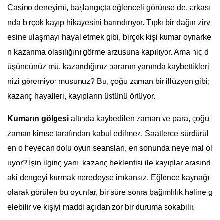
Casino deneyimi, başlangıçta eğlenceli görünse de, arkası
nda birçok kayıp hikayesini barındırıyor. Tıpkı bir dağın zirv
esine ulaşmayı hayal etmek gibi, birçok kişi kumar oynarke
n kazanma olasılığını görme arzusuna kapılıyor. Ama hiç d
üşündünüz mü, kazandığınız paranın yanında kaybettikleri
nizi göremiyor musunuz? Bu, çoğu zaman bir illüzyon gibi;
kazanç hayalleri, kayıpların üstünü örtüyor.
Kumarın gölgesi
altında kaybedilen zaman ve para, çoğu
zaman kimse tarafından kabul edilmez. Saatlerce sürdürül
en o heyecan dolu oyun seansları, en sonunda neye mal ol
uyor? İşin ilginç yanı, kazanç beklentisi ile kayıplar arasınd
aki dengeyi kurmak neredeyse imkansız. Eğlence kaynağı
olarak görülen bu oyunlar, bir süre sonra bağımlılık haline g
elebilir ve kişiyi maddi açıdan zor bir duruma sokabilir.