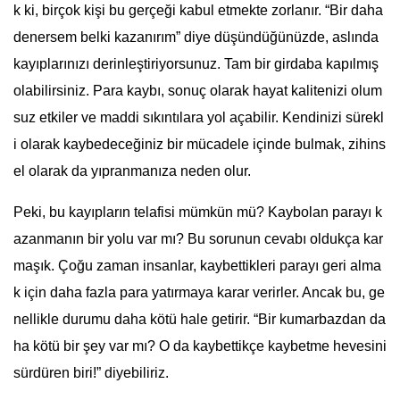
k ki, birçok kişi bu gerçeği kabul etmekte zorlanır. “Bir daha
denersem belki kazanırım” diye düşündüğünüzde, aslında
kayıplarınızı derinleştiriyorsunuz. Tam bir girdaba kapılmış
olabilirsiniz. Para kaybı, sonuç olarak hayat kalitenizi olum
suz etkiler ve maddi sıkıntılara yol açabilir. Kendinizi sürekl
i olarak kaybedeceğiniz bir mücadele içinde bulmak, zihins
el olarak da yıpranmanıza neden olur.
Peki, bu kayıpların telafisi mümkün mü? Kaybolan parayı k
azanmanın bir yolu var mı? Bu sorunun cevabı oldukça kar
maşık. Çoğu zaman insanlar, kaybettikleri parayı geri alma
k için daha fazla para yatırmaya karar verirler. Ancak bu, ge
nellikle durumu daha kötü hale getirir. “Bir kumarbazdan da
ha kötü bir şey var mı? O da kaybettikçe kaybetme hevesini
sürdüren biri!” diyebiliriz.