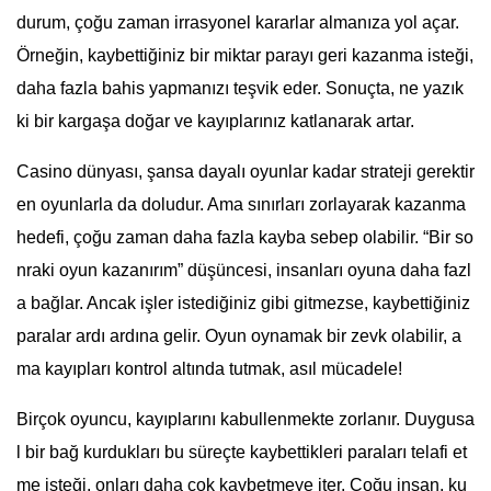
durum, çoğu zaman irrasyonel kararlar almanıza yol açar.
Örneğin, kaybettiğiniz bir miktar parayı geri kazanma isteği,
daha fazla bahis yapmanızı teşvik eder. Sonuçta, ne yazık
ki bir kargaşa doğar ve kayıplarınız katlanarak artar.
Casino dünyası, şansa dayalı oyunlar kadar strateji gerektir
en oyunlarla da doludur. Ama sınırları zorlayarak kazanma
hedefi, çoğu zaman daha fazla kayba sebep olabilir. “Bir so
nraki oyun kazanırım” düşüncesi, insanları oyuna daha fazl
a bağlar. Ancak işler istediğiniz gibi gitmezse, kaybettiğiniz
paralar ardı ardına gelir. Oyun oynamak bir zevk olabilir, a
ma kayıpları kontrol altında tutmak, asıl mücadele!
Birçok oyuncu, kayıplarını kabullenmekte zorlanır. Duygusa
l bir bağ kurdukları bu süreçte kaybettikleri paraları telafi et
me isteği, onları daha çok kaybetmeye iter. Çoğu insan, ku