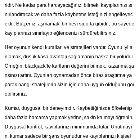
ridir. Ne kadar para harcayacağınızı bilmek, kayıplarınızı sı
nırlandıracak ve daha fazla kaybetme isteğinizi engelleyec
ektir. Bütçenizi aşmamak, bir nevi sigorta gibidir; bu sayede
kayıplarınızı sınırlayıp eğlencenizi sürdürebilirsiniz.
Her oyunun kendi kuralları ve stratejileri vardır. Oyunu iyi a
nlamak, düşük kasa avantajı sağlamanın başka bir yoludur.
Örneğin, blackjack’te kartların değerini bilmek, kazanma şa
nsınızı artırır. Oyunları oynamadan önce biraz araştırma ya
parak hangi stratejilerin sizin için daha uygun olduğunu gör
ebilirsiniz.
Kumar, duygusal bir deneyimdir. Kaybettiğinizde öfkelenip
daha fazla harcama yapmak yerine, sakin kalmayı öğrenin.
Duygusal kontrol, kayıplarınızı minimumda tutar. Unutmayı
n, kumar sadece bir şans oyunudur ve kayıplarınızı kişisel