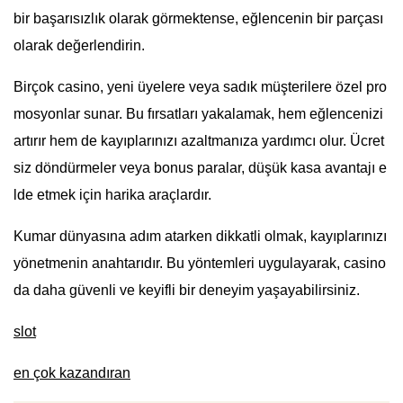
bir başarısızlık olarak görmektense, eğlencenin bir parçası
olarak değerlendirin.
Birçok casino, yeni üyelere veya sadık müşterilere özel pro
mosyonlar sunar. Bu fırsatları yakalamak, hem eğlencenizi
artırır hem de kayıplarınızı azaltmanıza yardımcı olur. Ücret
siz döndürmeler veya bonus paralar, düşük kasa avantajı e
lde etmek için harika araçlardır.
Kumar dünyasına adım atarken dikkatli olmak, kayıplarınızı
yönetmenin anahtarıdır. Bu yöntemleri uygulayarak, casino
da daha güvenli ve keyifli bir deneyim yaşayabilirsiniz.
slot
en çok kazandıran