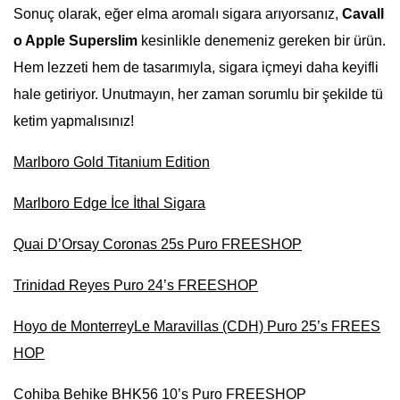
Sonuç olarak, eğer elma aromalı sigara arıyorsanız,
Cavall
o Apple Superslim
kesinlikle denemeniz gereken bir ürün.
Hem lezzeti hem de tasarımıyla, sigara içmeyi daha keyifli
hale getiriyor. Unutmayın, her zaman sorumlu bir şekilde tü
ketim yapmalısınız!
Marlboro Gold Titanium Edition
Marlboro Edge İce İthal Sigara
Quai D’Orsay Coronas 25s Puro FREESHOP
Trinidad Reyes Puro 24’s FREESHOP
Hoyo de MonterreyLe Maravillas (CDH) Puro 25’s FREES
HOP
Cohiba Behike BHK56 10’s Puro FREESHOP