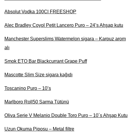
Absolut Vodka 100Cl FREESHOP
Alec Bradley Coyol Petit Lancero Puro – 24’s Ahşap kutu
Manchester Superslims Watermelon sigara – Karpuz arom
alı
Smok ETO Bar Blackcurrant Grape Puff
Mascotte Slim Size sigara kağıdı
Toscanino Puro – 10’s
Marlboro Roll50 Sarma Tütünü
Oliva Serie V Melanio Double Toro Puro – 10´s Ahşap Kutu
Uzun Okuma Piposu – Metal filtre