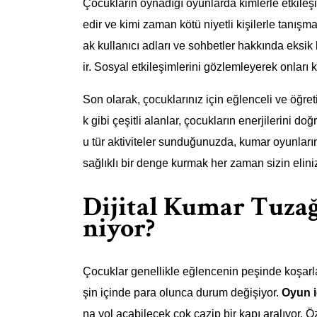
Çocukların oynadığı oyunlarda kimlerle etkileş
edir ve kimi zaman kötü niyetli kişilerle tanışm
ak kullanıcı adları ve sohbetler hakkında eksik 
ir. Sosyal etkileşimlerini gözlemleyerek onları k
Son olarak, çocuklarınız için eğlenceli ve öğre
k gibi çeşitli alanlar, çocukların enerjilerini d
u tür aktiviteler sunduğunuzda, kumar oyunları
sağlıklı bir denge kurmak her zaman sizin elini
Dijital Kumar Tuzağ
niyor?
Çocuklar genellikle eğlencenin peşinde koşarl
şin içinde para olunca durum değişiyor.
Oyun i
na yol açabilecek çok cazip bir kapı aralıyor. Öz