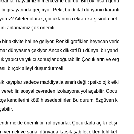
, ekranlar hayatımızın merkezine oturdu. Birçok insan günü
ilgisayarında geçiriyor. Peki, bu dijital dünyanın karanlı
yoruz? Aileler olarak, çocuklarımızı ekran karşısında nel
eğini anlamamız çok önemli.
 bir aktivite haline geliyor. Renkli grafikler, heyecan veric
umar dünyasına çekiyor. Ancak dikkat! Bu dünya, bir yand
k yapıcı ve yıkıcı sonuçlar doğurabilir. Çocukların ve erg
ası, birçok aileyi düşündürmeli.
k kayıplar sadece maddiyatla sınırlı değil; psikolojik etki
arar verebilir, sosyal çevreden izolasyona yol açabilir. Çocu
kçe kendilerini kötü hissedebilirler. Bu durum, özgüven k
abilir.
çlendirmekte önemli bir rol oynarlar. Çocuklarla açık iletişi
i vermek ve sanal dünyada karşılaşabilecekleri tehlikel