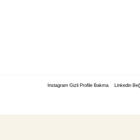
Skip
to
content
Instagram Gizli Profile Bakma
Linkedin Be