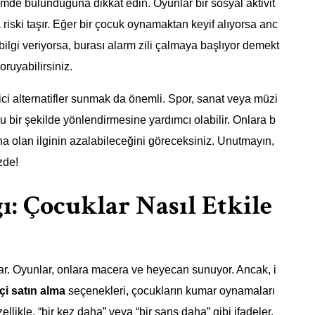
imde bulunduğuna dikkat edin. Oyunlar bir sosyal aktivit
a riski taşır. Eğer bir çocuk oynamaktan keyif alıyorsa anc
bilgi veriyorsa, burası alarm zili çalmaya başlıyor demekt
oruyabilirsiniz.
tici alternatifler sunmak da önemli. Spor, sanat veya müzi
oğru bir şekilde yönlendirmesine yardımcı olabilir. Onlara b
na olan ilginin azalabileceğini göreceksiniz. Unutmayın,
zde!
ı: Çocuklar Nasıl Etkile
ar. Oyunlar, onlara macera ve heyecan sunuyor. Ancak, i
çi satın alma
seçenekleri, çocukların kumar oynamaları
ellikle, “bir kez daha” veya “bir şans daha” gibi ifadeler,