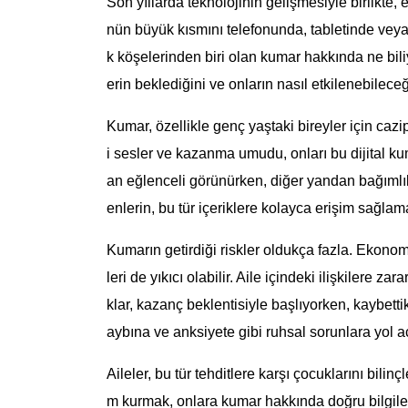
Son yıllarda teknolojinin gelişmesiyle birlikte
nün büyük kısmını telefonunda, tabletinde veya b
k köşelerinden biri olan kumar hakkında ne bili
erin beklediğini ve onların nasıl etkilenebilec
Kumar, özellikle genç yaştaki bireyler için cazip
i sesler ve kazanma umudu, onları bu dijital k
an eğlenceli görünürken, diğer yandan bağımlılı
enlerin, bu tür içeriklere kolayca erişim sağlam
Kumarın getirdiği riskler oldukça fazla. Ekonomi
leri de yıkıcı olabilir. Aile içindeki ilişkilere z
klar, kazanç beklentisiyle başlıyorken, kaybetti
aybına ve anksiyete gibi ruhsal sorunlara yol aç
Aileler, bu tür tehditlere karşı çocuklarını bilin
m kurmak, onlara kumar hakkında doğru bilgiler