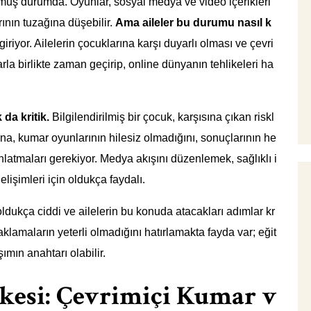
muş durumda. Oyunlar, sosyal medya ve video içerikleri
ının tuzağına düşebilir.
Ama aileler bu durumu nasıl k
riyor. Ailelerin çocuklarına karşı duyarlı olması ve çevri
arla birlikte zaman geçirip, online dünyanın tehlikeleri ha
da kritik.
Bilgilendirilmiş bir çocuk, karşısına çıkan riskl
rına, kumar oyunlarının hilesiz olmadığını, sonuçlarının he
latmaları gerekiyor. Medya akışını düzenlemek, sağlıklı i
lişimleri için oldukça faydalı.
oldukça ciddi ve ailelerin bu konuda atacakları adımlar kr
klamaların yeterli olmadığını hatırlamakta fayda var; eğit
şımın anahtarı olabilir.
kesi: Çevrimiçi Kumar v