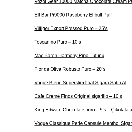
Vozol Gear 10000 Matcha Chocolate Cream Pu
Elf Bar Pi9000 Raspberry Elfbull Puff
Villiger Export Pressed Puro – 25’s
Toscanino Puro – 10’s
Mac Baren Harmony Pipo Tütünü
Flor de Oliva Robusto Puro – 20´s
Vogue Bleue Superslim İthal Sigara Satın Al
Cafe Creme Finos Original sigarillo – 10’s
King Edward Chocolate puro – 5’s – Çikolata 
Vogue Classique Perle Capsule Menthol Siga