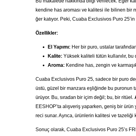
Bu makalede hakkında bilgi verilecek. Eğer kali
kendine has aroması ve kalitesi ile bilinen bir 
ğer katıyor. Peki, Cuaba Exclusivos Puro 25’in ö
Özellikler:
El Yapımı:
Her bir puro, ustalar tarafından
Kalite:
Yüksek kaliteli tütün kullanılır, bu 
Aroma:
Kendine has, zengin ve karmaşık bi
Cuaba Exclusivos Puro 25, sadece bir puro değ
üstü, güzel bir manzara eşliğinde bu puronun tad
ürüyor. Bu, sıradan bir içim değil; bu, bir ritüel.
EESHOP’ta alışveriş yaparken, geniş bir ürün yel
reci sunar. Ayrıca, ürünlerin kalitesi ve tazel
Sonuç olarak, Cuaba Exclusivos Puro 25’s FRE