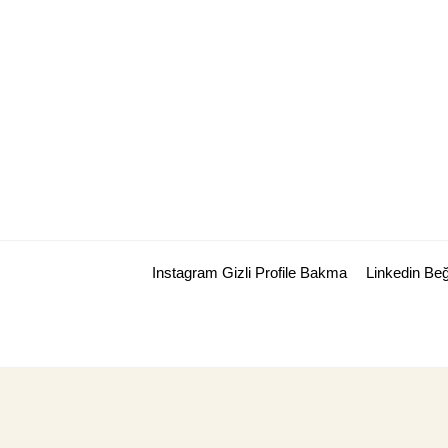
Skip
to
content
Instagram Gizli Profile Bakma
Linkedin Be