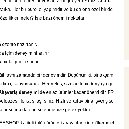
teli tütün ürünleri arıyorsanız, doğru yerdesiniz! Cuaba,
marka. Her bir puro, el yapımıdır ve bu da ona özel bir de
zellikleri neler? İşte bazı önemli noktalar:
 özenle hazırlanır.
da içim deneyimini artırır.
r tat profili sunar.
il, aynı zamanda bir deneyimdir. Düşünün ki, bir akşam
ını çıkarıyorsunuz. Her nefes, sizi farklı bir dünyaya göt
Alışveriş deneyimi
de en az ürünler kadar önemlidir. FR
pazesi ile karşılaşırsınız. Hızlı ve kolay bir alışveriş sü
iği konusunda da endişelenmenize gerek yoktur.
ESHOP, kaliteli tütün ürünleri arayanlar için mükemmel