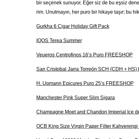
bir seçenek sunuyor. Eğer siz de bu eşsiz den
rim. Unutmayın, her puro bir hikaye taşır; bu h
Gurkha 6 Cigar Holiday Gift Pack
IQOS Terea Summer
Veueros Centrofinos 16’s Puro FREESHOP
San Cristobal Jarra Torreón SCH (CDH + HS
H. Upmann Epicures Puro 25’s FREESHOP
Manchester Pink Super Slim Sigara
Champagne Moet and Chandon Imperial Ice
OCB King Size Virgin Paper Filter Kahverengi 