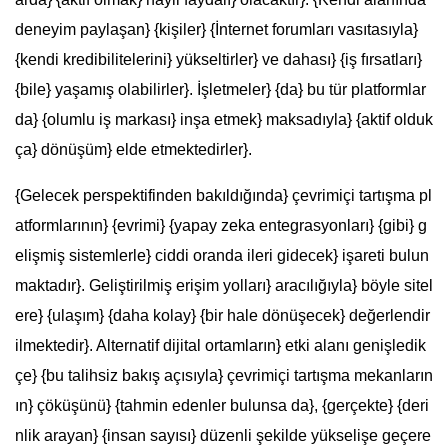
deneyim paylaşan} {kişiler} {İnternet forumları vasıtasıyla}
{kendi kredibilitelerini} yükseltirler} ve dahası} {iş fırsatları}
{bile} yaşamış olabilirler}. İşletmeler} {da} bu tür platformlar
da} {olumlu iş markası} inşa etmek} maksadıyla} {aktif olduk
ça} dönüşüm} elde etmektedirler}.
{Gelecek perspektifinden bakıldığında} çevrimiçi tartışma pl
atformlarının} {evrimi} {yapay zeka entegrasyonları} {gibi} g
elişmiş sistemlerle} ciddi oranda ileri gidecek} işareti bulun
maktadır}. Geliştirilmiş erişim yolları} aracılığıyla} böyle sitel
ere} {ulaşım} {daha kolay} {bir hale dönüşecek} değerlendir
ilmektedir}. Alternatif dijital ortamların} etki alanı genişledik
çe} {bu talihsiz bakış açısıyla} çevrimiçi tartışma mekanların
ın} çöküşünü} {tahmin edenler bulunsa da}, {gerçekte} {deri
nlik arayan} {insan sayısı} düzenli şekilde yükselişe geçere