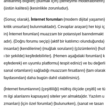
anıtlanmış bilgiler} {bulmak için} {deneyimli moderatörlerin}
{üstün kalitesi} {kesinlikle zorunludur}.
{Sonuç olarak},
İnternet forumları
{modern dijital yaşamın}
kritik unsurları} bulunmaktadır}. Cevaplar arayan} her kişi iç
in} İnternet forumları} muazzam bir potansiyel barındırmakt
adır}. {Doğru forumu seçip} {aktif bir katılımcı olunduğunda}
insanlar} {kendilerine} {muğlak soruların} {çözümlerini} {hızl
ı bir şekilde} keşfedebilirler}. {Hemen aşağıdaki forumları} k
eşfederek} en uyumlu platformu} tespit ediniz} ve bu değerli
sanal ortamların} sağladığı muazzam fırsatların} {tam olarak
faydasından} daha bugün dahil olabilirsiniz}.
{İnternet forumlarının} {çeşitliliği} müthiş ölçüde çeşitli} ve tü
m ilgi alanlarını kapsayan} siteler yer almakta}dır. Yazılım u
zmanları} {için özel forumlar} {bulunurken}, {sanat ve tasarı