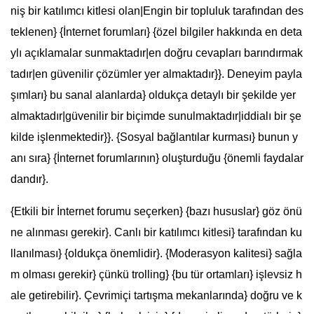
niş bir katılımcı kitlesi olan|Engin bir topluluk tarafından des
teklenen} {İnternet forumları} {özel bilgiler hakkında en deta
ylı açıklamalar sunmaktadır|en doğru cevapları barındırmak
tadır|en güvenilir çözümler yer almaktadır}}. Deneyim payla
şımları} bu sanal alanlarda} oldukça detaylı bir şekilde yer
almaktadır|güvenilir bir biçimde sunulmaktadır|iddialı bir şe
kilde işlenmektedir}}. {Sosyal bağlantılar kurması} bunun y
anı sıra} {İnternet forumlarının} oluşturduğu {önemli faydalar
dandır}.
{Etkili bir İnternet forumu seçerken} {bazı hususlar} göz önü
ne alınması gerekir}. Canlı bir katılımcı kitlesi} tarafından ku
llanılması} {oldukça önemlidir}. {Moderasyon kalitesi} sağla
m olması gerekir} çünkü trolling} {bu tür ortamları} işlevsiz h
ale getirebilir}. Çevrimiçi tartışma mekanlarında} doğru ve k