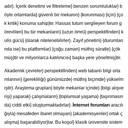
adır}. İçerik denetimi ve filtreleme} benzeri sorumluluklar} b
öyle ortamlarda} güvenli bir mekanın} {korunması} {için} {ço
k kritik} konuma sahip}tır. Hassas tutum sergileyen forum g
örevlileri} bu tür mekanların} {uzun ömrü} perspektifinden} k
ulis gücü} {olarak nitelenebilirler}. Zayıf yönetim} {durumları
nda ise} bu platformlar} {çoğu zaman} müthiş süratle} {çök
müş}tir ve milyonlarca katılımcısı} başka yere yöneltmiş}tir.
Akademik çevreler} perspektifinden} web tabanlı bilgi orta
mlarının} {gerekliliği} günümüzde} müthiş biçimde} yükselm
iştir}. Araştırma grupları} böyle mekanlar içinde} {bilgi alışve
rişi} yaparak} çalışmaların} {toplumsal yaşama} {taşınmasın
da} ciddi etki} oluşturmaktadırlar}.
İnternet forumları
aracılı
ğıyla} mesafeden ibaret olmayan} {akademisyenler} ortak ç
alışma} başarabiliyor}lar. Bu koşul} klasik üniversite sistem