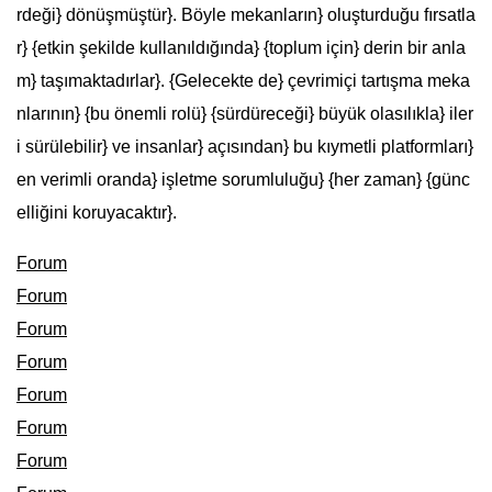
rdeği} dönüşmüştür}. Böyle mekanların} oluşturduğu fırsatla
r} {etkin şekilde kullanıldığında} {toplum için} derin bir anla
m} taşımaktadırlar}. {Gelecekte de} çevrimiçi tartışma meka
nlarının} {bu önemli rolü} {sürdüreceği} büyük olasılıkla} iler
i sürülebilir} ve insanlar} açısından} bu kıymetli platformları}
en verimli oranda} işletme sorumluluğu} {her zaman} {günc
elliğini koruyacaktır}.
Forum
Forum
Forum
Forum
Forum
Forum
Forum