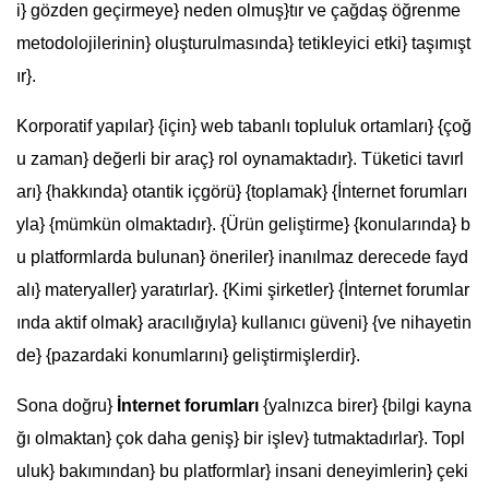
i} gözden geçirmeye} neden olmuş}tır ve çağdaş öğrenme
metodolojilerinin} oluşturulmasında} tetikleyici etki} taşımışt
ır}.
Korporatif yapılar} {için} web tabanlı topluluk ortamları} {çoğ
u zaman} değerli bir araç} rol oynamaktadır}. Tüketici tavırl
arı} {hakkında} otantik içgörü} {toplamak} {İnternet forumları
yla} {mümkün olmaktadır}. {Ürün geliştirme} {konularında} b
u platformlarda bulunan} öneriler} inanılmaz derecede fayd
alı} materyaller} yaratırlar}. {Kimi şirketler} {İnternet forumlar
ında aktif olmak} aracılığıyla} kullanıcı güveni} {ve nihayetin
de} {pazardaki konumlarını} geliştirmişlerdir}.
Sona doğru}
İnternet forumları
{yalnızca birer} {bilgi kayna
ğı olmaktan} çok daha geniş} bir işlev} tutmaktadırlar}. Topl
uluk} bakımından} bu platformlar} insani deneyimlerin} çeki