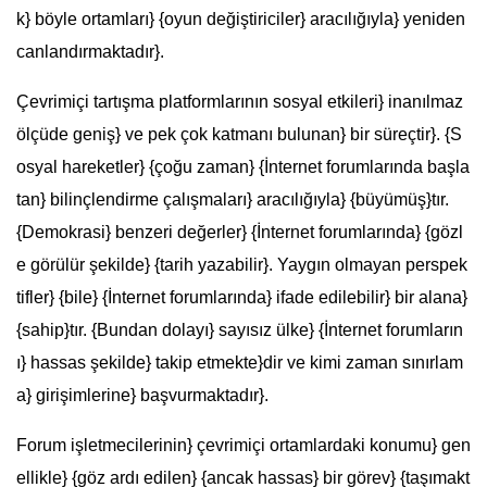
k} böyle ortamları} {oyun değiştiriciler} aracılığıyla} yeniden
canlandırmaktadır}.
Çevrimiçi tartışma platformlarının sosyal etkileri} inanılmaz
ölçüde geniş} ve pek çok katmanı bulunan} bir süreçtir}. {S
osyal hareketler} {çoğu zaman} {İnternet forumlarında başla
tan} bilinçlendirme çalışmaları} aracılığıyla} {büyümüş}tır.
{Demokrasi} benzeri değerler} {İnternet forumlarında} {gözl
e görülür şekilde} {tarih yazabilir}. Yaygın olmayan perspek
tifler} {bile} {İnternet forumlarında} ifade edilebilir} bir alana}
{sahip}tır. {Bundan dolayı} sayısız ülke} {İnternet forumların
ı} hassas şekilde} takip etmekte}dir ve kimi zaman sınırlam
a} girişimlerine} başvurmaktadır}.
Forum işletmecilerinin} çevrimiçi ortamlardaki konumu} gen
ellikle} {göz ardı edilen} {ancak hassas} bir görev} {taşımakt