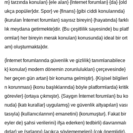
m} tarzında konuları} {ele alan} {İnternet forumları} {da} {old
ukça popüler}dır. Spor} ve {finans} {gibi ciddi konularında}
{kurulan İnternet forumları} sayısız bireyin} {hayatında} farklı
lık meydana getirmekte}dir. {Bu çeşitlilik sayesinde} bu platf
ormlar} her bireyin merak konuları} konusunda} ideal bir ort
am} oluşturmakta}dır.
{İnternet forumlarında güvenlik ve gizlilik} tanımlanabilece
k} konular} modern dönemin zorunlulukları} çerçevesinde}
her geçen gün artan} bir konuma gelmiştir}. {Kişisel bilgileri
n korunması} {konu başlıklarında} böyle platformlarda} kritik
görevler} {ortaya çıkmıştır}. {Saygın İnternet forumları} bu ko
nuda} {katı kurallar} uygulamış} ve güvenlik altyapıları} vası
tasıyla} {kullanıcılarının} emanetini} {korumuştur}. Fakat bir
eyler de} şahsi verilerini} ifşa ederken} tedbirli} davranmalı
dırlar} ve {sırlarını} {açıkça söylememeleri} {çok önemlidir}.