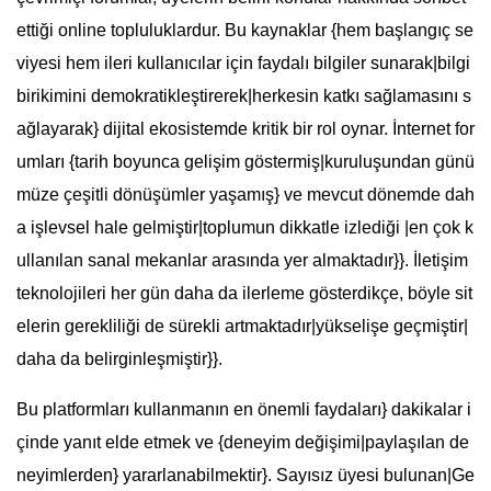
ettiği online topluluklardur. Bu kaynaklar {hem başlangıç se
viyesi hem ileri kullanıcılar için faydalı bilgiler sunarak|bilgi
birikimini demokratikleştirerek|herkesin katkı sağlamasını s
ağlayarak} dijital ekosistemde kritik bir rol oynar. İnternet for
umları {tarih boyunca gelişim göstermiş|kuruluşundan günü
müze çeşitli dönüşümler yaşamış} ve mevcut dönemde dah
a işlevsel hale gelmiştir|toplumun dikkatle izlediği |en çok k
ullanılan sanal mekanlar arasında yer almaktadır}}. İletişim
teknolojileri her gün daha da ilerleme gösterdikçe, böyle sit
elerin gerekliliği de sürekli artmaktadır|yükselişe geçmiştir|
daha da belirginleşmiştir}}.
Bu platformları kullanmanın en önemli faydaları} dakikalar i
çinde yanıt elde etmek ve {deneyim değişimi|paylaşılan de
neyimlerden} yararlanabilmektir}. Sayısız üyesi bulunan|Ge