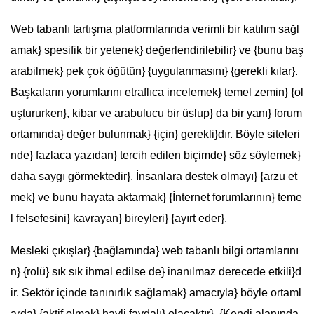
Web tabanlı tartışma platformlarında verimli bir katılım sağl
amak} spesifik bir yetenek} değerlendirilebilir} ve {bunu baş
arabilmek} pek çok öğütün} {uygulanmasını} {gerekli kılar}.
Başkaların yorumlarını etraflıca incelemek} temel zemin} {ol
uştururken}, kibar ve arabulucu bir üslup} da bir yanı} forum
ortamında} değer bulunmak} {için} gerekli}dır. Böyle siteleri
nde} fazlaca yazıdan} tercih edilen biçimde} söz söylemek}
daha saygı görmektedir}. İnsanlara destek olmayı} {arzu et
mek} ve bunu hayata aktarmak} {İnternet forumlarının} teme
l felsefesini} kavrayan} bireyleri} {ayırt eder}.
Mesleki çıkışlar} {bağlamında} web tabanlı bilgi ortamlarını
n} {rolü} sık sık ihmal edilse de} inanılmaz derecede etkili}d
ir. Sektör içinde tanınırlık sağlamak} amacıyla} böyle ortaml
arda} {aktif olmak} hayli faydalı} olacaktır}. {Kendi alanında