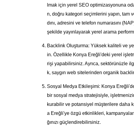
lmak için yerel SEO optimizasyonuna oda
n, doğru kategori seçimlerini yapın, tam ve
dını, adresini ve telefon numarasını (NAP)
şekilde yayınlayarak yerel arama performans
Backlink Oluşturma: Yüksek kaliteli ve y
in. Özellikle Konya Ereğli'deki yerel işletm
rişi yapabilirsiniz. Ayrıca, sektörünüzle il
k, saygın web sitelerinden organik backlin
Sosyal Medya Etkileşimi: Konya Ereğli'dek
bir sosyal medya stratejisiyle, işletmenizin 
kurabilir ve potansiyel müşterilere daha 
a Ereğli'ye özgü etkinlikleri, kampanyaları 
ğınızı güçlendirebilirsiniz.