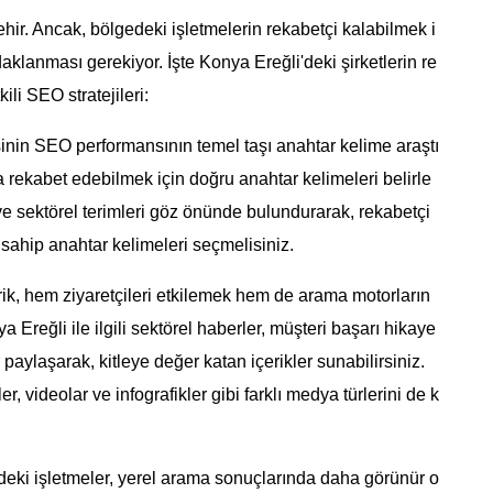
ehir. Ancak, bölgedeki işletmelerin rekabetçi kalabilmek i
daklanması gerekiyor. İşte Konya Ereğli'deki şirketlerin re
ili SEO stratejileri:
sinin SEO performansının temel taşı anahtar kelime araştı
a rekabet edebilmek için doğru anahtar kelimeleri belirle
 ve sektörel terimleri göz önünde bulundurarak, rekabetçi
ahip anahtar kelimeleri seçmelisiniz.
çerik, hem ziyaretçileri etkilemek hem de arama motorların
a Ereğli ile ilgili sektörel haberler, müşteri başarı hikaye
r paylaşarak, kitleye değer katan içerikler sunabilirsiniz.
er, videolar ve infografikler gibi farklı medya türlerini de k
eki işletmeler, yerel arama sonuçlarında daha görünür o