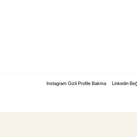
Skip
to
content
Instagram Gizli Profile Bakma
Linkedin Be