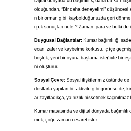
Dijital dünyada bu bağımlılık, daha da karmaşık 
olduğundan, “Bir daha deneyelim!” düşüncesi akl
n bir orman gibi; kaybolduğunuzda geri dönmek 
rçek sonuçları neler? Zaman, para ve belki de 
Duygusal Bağlantılar:
Kumar bağımlılığı sade
ecan, zafer ve kaybetme korkusu, iç içe geçmiş 
boşluk, yeni bir oyuna başlama isteğiyle birleşir
ni oluşturur.
Sosyal Çevre:
Sosyal ilişkilerimiz üstünde de
dostlarla yapılan bir aktivite gibi görünse de, ki
ar zayıfladıkça, yalnızlık hissetmek kaçınılmaz h
Kumar masasında ve dijital dünyada bağımlılık, 
mek, çoğu zaman cesaret ister.