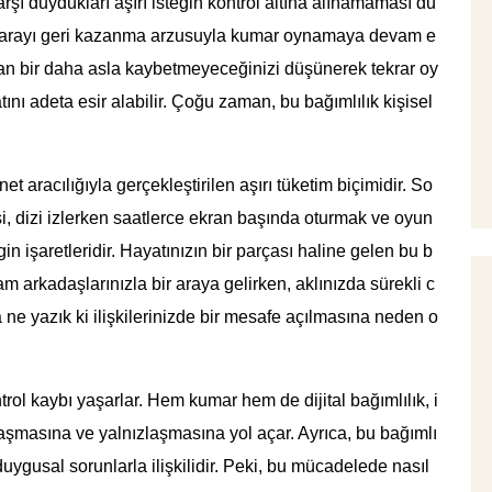
rşı duydukları aşırı isteğin kontrol altına alınamaması du
ri parayı geri kazanma arzusuyla kumar oynamaya devam e
ndan bir daha asla kaybetmeyeceğinizi düşünerek tekrar oy
ını adeta esir alabilir. Çoğu zaman, bu bağımlılık kişisel
rnet aracılığıyla gerçekleştirilen aşırı tüketim biçimidir. So
i, dizi izlerken saatlerce ekran başında oturmak ve oyun
gin işaretleridir. Hayatınızın bir parçası haline gelen bu b
şam arkadaşlarınızla bir araya gelirken, aklınızda sürekli c
a ne yazık ki ilişkilerinizde bir mesafe açılmasına neden o
ntrol kaybı yaşarlar. Hem kumar hem de dijital bağımlılık, i
laşmasına ve yalnızlaşmasına yol açar. Ayrıca, bu bağımlı
duygusal sorunlarla ilişkilidir. Peki, bu mücadelede nasıl