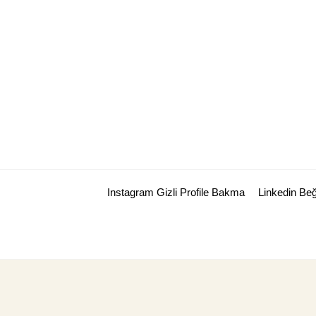
Skip
to
content
Instagram Gizli Profile Bakma
Linkedin Be