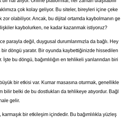
bir hal alıyor. Online platformlar, her zaman ulaşılabilir
ımıza çok kolay geliyor. Bu siteler, bireyleri içine çeke
zor olabiliyor. Ancak, bu dijital ortamda kaybolmanın ge
ilişkiler kaybolurken, ne kadar kazanmak istiyoruz?
ce parayla değil, duygusal durumlarımızla da bağlı. Hey
bir döngü yaratır. Bir oyunda kaybettiğinizde hissedilen
. İşte bu döngü, bağımlılığın en tehlikeli yanlarından biri
 büyük bir etkisi var. Kumar masasına oturmak, genellikle
m bilir belki de bu dostlukları da tehlikeye atıyordur. Bağl
ale gelir.
karmaşık bir etkileşim içindedir. Bu bağımlılıkla yüzleş