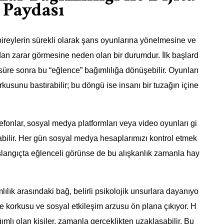
 Paydası
bireylerin sürekli olarak şans oyunlarına yönelmesine ve
n zarar görmesine neden olan bir durumdur. İlk başlard
süre sonra bu “eğlence” bağımlılığa dönüşebilir. Oyunları
sunu bastırabilir; bu döngü ise insanı bir tuzağın içine
telefonlar, sosyal medya platformları veya video oyunları gi
lanabilir. Her gün sosyal medya hesaplarımızı kontrol etmek
aşlangıçta eğlenceli görünse de bu alışkanlık zamanla hay
lılık arasındaki bağ, belirli psikolojik unsurlara dayanıyo
e korkusu ve sosyal etkileşim arzusu ön plana çıkıyor. H
mlı olan kişiler, zamanla gerçeklikten uzaklaşabilir. Bu