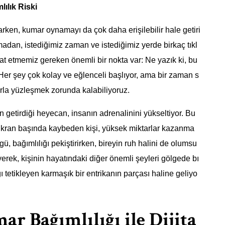
lılık Riski
arken, kumar oynamayı da çok daha erişilebilir hale getiri
adan, istediğimiz zaman ve istediğimiz yerde birkaç tıkl
etmemiz gereken önemli bir nokta var: Ne yazık ki, bu
. Her şey çok kolay ve eğlenceli başlıyor, ama bir zaman s
rla yüzleşmek zorunda kalabiliyoruz.
getirdiği heyecan, insanın adrenalinini yükseltiyor. Bu
 Ekran başında kaybeden kişi, yüksek miktarlar kazanma
, bağımlılığı pekiştirirken, bireyin ruh halini de olumsu
üyerek, kişinin hayatındaki diğer önemli şeyleri gölgede bı
ğı tetikleyen karmaşık bir entrikanın parçası haline geliyo
r Bağımlılığı ile Dijita