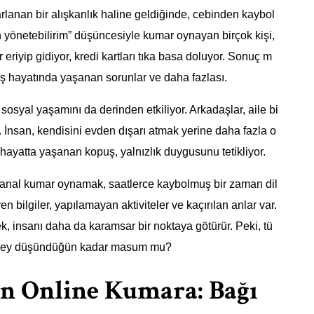
arlanan bir alışkanlık haline geldiğinde, cebinden kaybol
en yönetebilirim” düşüncesiyle kumar oynayan birçok kişi,
eriyip gidiyor, kredi kartları tıka basa doluyor. Sonuç m
, iş hayatında yaşanan sorunlar ve daha fazlası.
 sosyal yaşamını da derinden etkiliyor. Arkadaşlar, aile bi
or. İnsan, kendisini evden dışarı atmak yerine daha fazla o
hayatta yaşanan kopuş, yalnızlık duygusunu tetikliyor.
Sanal kumar oynamak, saatlerce kaybolmuş bir zaman dil
n bilgiler, yapılamayan aktiviteler ve kaçırılan anlar var.
ek, insanı daha da karamsar bir noktaya götürür. Peki, tü
r şey düşündüğün kadar masum mu?
en Online Kumara: Bağı