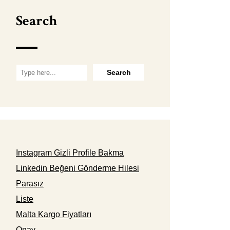
Search
Instagram Gizli Profile Bakma
Linkedin Beğeni Gönderme Hilesi
Parasız
Liste
Malta Kargo Fiyatları
Onay