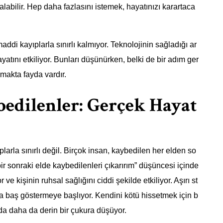
alabilir. Hep daha fazlasını istemek, hayatınızı karartaca
ddi kayıplarla sınırlı kalmıyor. Teknolojinin sağladığı ar
yatını etkiliyor. Bunları düşünürken, belki de bir adım ger
amakta fayda vardır.
edilenler: Gerçek Hayat
la sınırlı değil. Birçok insan, kaybedilen her elden so
r sonraki elde kaybedilenleri çıkarırım” düşüncesi içinde
e kişinin ruhsal sağlığını ciddi şekilde etkiliyor. Aşırı st
ada baş göstermeye başlıyor. Kendini kötü hissetmek için b
nda daha da derin bir çukura düşüyor.