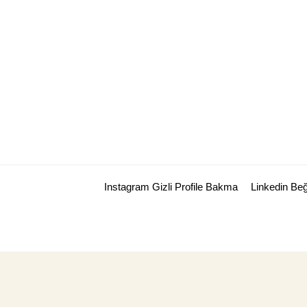
Skip
to
content
Instagram Gizli Profile Bakma
Linkedin Be