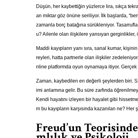
Düşün, her kaybettiğin yüzlerce lira, sıkça tekr
an miktar göz önüne seriliyor. İlk başlarda, “b
zamanla borç batağına sürükleniyor. Tasarruflar 
u? Ailenle olan ilişkilere yansıyan gerginlikler
Maddi kayıpların yanı sıra, sanal kumar, kişinin
reyleri, hatta partnerle olan ilişkiler zedeleniy
nline platformda oyun oynamaya itiyor. Gerçek 
Zaman, kaybedilen en değerli şeylerden biri. 
imi anlamına gelir. Bu süre zarfında öğrenilmeye
Kendi hayatını izleyen bir hayalet gibi hissetm
m bu kayıpların karşısında kazanılan ne? He
Freud’un Teorisind
mlılık ve Psikoloji