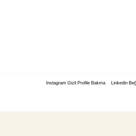
Skip
to
content
Instagram Gizli Profile Bakma
Linkedin Be