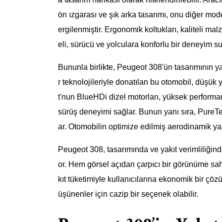
ön ızgarası ve şık arka tasarımı, onu diğer mode
ergilenmiştir. Ergonomik koltukları, kaliteli ma
eli, sürücü ve yolculara konforlu bir deneyim su
Bununla birlikte, Peugeot 308'ün tasarımının ya
r teknolojileriyle donatılan bu otomobil, düşük 
t'nun BlueHDi dizel motorları, yüksek performa
sürüş deneyimi sağlar. Bunun yanı sıra, PureTec
ar. Otomobilin optimize edilmiş aerodinamik yapısı
Peugeot 308, tasarımında ve yakıt verimliliğin
or. Hem görsel açıdan çarpıcı bir görünüme sah
kıt tüketimiyle kullanıcılarına ekonomik bir çö
üşünenler için cazip bir seçenek olabilir.