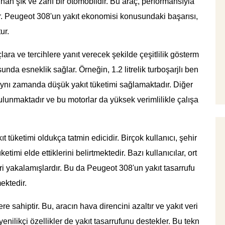
 şık ve zarif bir otomobildir. Bu araç, performansıyla
or. Peugeot 308'un yakıt ekonomisi konusundaki başarısı,
ur.
lara ve tercihlere yanıt verecek şekilde çeşitlilik gösterm
sunda esneklik sağlar. Örneğin, 1.2 litrelik turboşarjlı ben
 aynı zamanda düşük yakıt tüketimi sağlamaktadır. Diğer
ulunmaktadır ve bu motorlar da yüksek verimlilikle çalışa
 tüketimi oldukça tatmin edicidir. Birçok kullanıcı, şehir
etimi elde ettiklerini belirtmektedir. Bazı kullanıcılar, ort
ri yakalamışlardır. Bu da Peugeot 308'un yakıt tasarrufu
ektedir.
 sahiptir. Bu, aracın hava direncini azaltır ve yakıt veri
bi yenilikçi özellikler de yakıt tasarrufunu destekler. Bu tekn