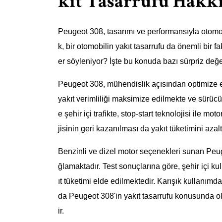
kıt Tasarrufu Hakkı
Peugeot 308, tasarımı ve performansıyla otomob
k, bir otomobilin yakıt tasarrufu da önemli bir f
er söyleniyor? İşte bu konuda bazı sürpriz değe
Peugeot 308, mühendislik açısından optimize ed
yakıt verimliliği maksimize edilmekte ve sürücü
e şehir içi trafikte, stop-start teknolojisi ile 
jisinin geri kazanılması da yakıt tüketimini azaltı
Benzinli ve dizel motor seçenekleri sunan Peuge
ğlamaktadır. Test sonuçlarına göre, şehir içi ku
ıt tüketimi elde edilmektedir. Karışık kullanımd
da Peugeot 308'in yakıt tasarrufu konusunda ol
ir.