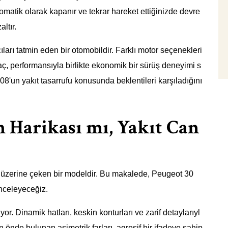
omatik olarak kapanır ve tekrar hareket ettiğinizde devre
ltır.
ları tatmin eden bir otomobildir. Farklı motor seçenekleri
raç, performansıyla birlikte ekonomik bir sürüş deneyimi s
8'un yakıt tasarrufu konusunda beklentileri karşıladığını
m Harikası mı, Yakıt Can
i üzerine çeken bir modeldir. Bu makalede, Peugeot 30
inceleyeceğiz.
. Dinamik hatları, keskin konturları ve zarif detaylarıyl
cın önde bulunan asimetrik farları, agresif bir ifadeye sahip