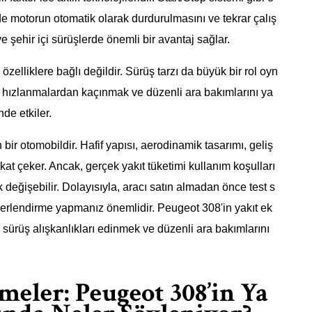
ğinde motorun otomatik olarak durdurulmasını ve tekrar çalış
 ve şehir içi sürüşlerde önemli bir avantaj sağlar.
özelliklere bağlı değildir. Sürüş tarzı da büyük bir rol oyn
ani hızlanmalardan kaçınmak ve düzenli ara bakımlarını ya
nde etkiler.
ir otomobildir. Hafif yapısı, aerodinamik tasarımı, geliş
ikkat çeker. Ancak, gerçek yakıt tüketimi kullanım koşulları
k değişebilir. Dolayısıyla, aracı satın almadan önce test s
ğerlendirme yapmanız önemlidir. Peugeot 308'in yakıt ek
ı sürüş alışkanlıkları edinmek ve düzenli ara bakımlarını
meler: Peugeot 308’in Ya