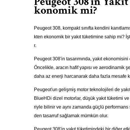
Peugeot 308’in Yakı
konomik mi?
Peugeot 308, kompakt sınıfta kendini kanıtlamış
kten ekonomik bir yakıt tüketimine sahip mi? İ
r.
Peugeot 308'in tasarımında, yakıt ekonomisini o
Öncelikle, aracın hafif yapısı ve aerodinamik şek
daha az enerji harcanarak daha fazla mesafe kat
Peugeot'un gelişmiş motor teknolojileri de yakıt
BlueHDi dizel motorlar, düşük yakıt tüketimi ve
riyle bilinir ve aynı zamanda güçlü performans 
den tasarruf sağlamak mümkün olur.
Peugeot 308'in yakıt tüketimindeki bir diğer etkili