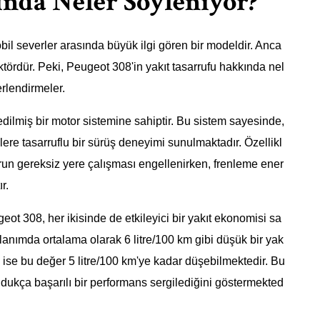
nda Neler Söyleniyor?
il severler arasında büyük ilgi gören bir modeldir. Anca
aktördür. Peki, Peugeot 308'in yakıt tasarrufu hakkında nel
rlendirmeler.
ilmiş bir motor sistemine sahiptir. Bu sistem sayesinde,
lere tasarruflu bir sürüş deneyimi sunulmaktadır. Özellikl
motorun gereksiz yere çalışması engellenirken, frenleme ener
r.
ot 308, her ikisinde de etkileyici bir yakıt ekonomisi sa
llanımda ortalama olarak 6 litre/100 km gibi düşük bir yak
a ise bu değer 5 litre/100 km'ye kadar düşebilmektedir. Bu
dukça başarılı bir performans sergilediğini göstermekted