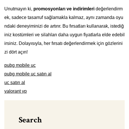
Unutmayın ki,
promosyonları ve indirimleri
değerlendirm
ek, sadece tasarruf sağlamakla kalmaz, aynı zamanda oyu
ndaki deneyiminizi de artırır. Bu fırsatları kullanarak, istediğ
iniz kostümleri ve silahları daha uygun fiyatlarla elde edebil
irsiniz. Dolayısıyla, her fırsatı değerlendirmek için gözlerini
zi dört açın!
pubg mobile uc
pubg mobile uc satın al
uc satın al
valorant vp
Search