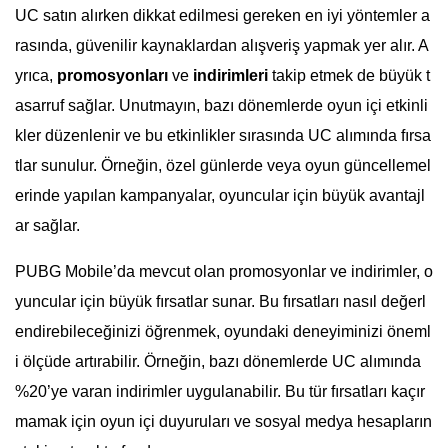
UC satın alırken dikkat edilmesi gereken en iyi yöntemler a
rasında, güvenilir kaynaklardan alışveriş yapmak yer alır. A
yrıca,
promosyonları
ve
indirimleri
takip etmek de büyük t
asarruf sağlar. Unutmayın, bazı dönemlerde oyun içi etkinli
kler düzenlenir ve bu etkinlikler sırasında UC alımında fırsa
tlar sunulur. Örneğin, özel günlerde veya oyun güncellemel
erinde yapılan kampanyalar, oyuncular için büyük avantajl
ar sağlar.
PUBG Mobile’da mevcut olan promosyonlar ve indirimler, o
yuncular için büyük fırsatlar sunar. Bu fırsatları nasıl değerl
endirebileceğinizi öğrenmek, oyundaki deneyiminizi öneml
i ölçüde artırabilir. Örneğin, bazı dönemlerde UC alımında
%20’ye varan indirimler uygulanabilir. Bu tür fırsatları kaçır
mamak için oyun içi duyuruları ve sosyal medya hesapların