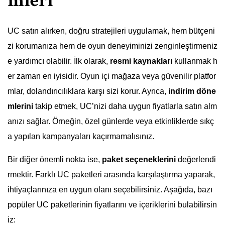
mleri
UC satın alırken, doğru stratejileri uygulamak, hem bütçeni
zi korumanıza hem de oyun deneyiminizi zenginleştirmeniz
e yardımcı olabilir. İlk olarak,
resmi kaynakları
kullanmak h
er zaman en iyisidir. Oyun içi mağaza veya güvenilir platfor
mlar, dolandırıcılıklara karşı sizi korur. Ayrıca,
indirim döne
mlerini
takip etmek, UC’nizi daha uygun fiyatlarla satın alm
anızı sağlar. Örneğin, özel günlerde veya etkinliklerde sıkç
a yapılan kampanyaları kaçırmamalısınız.
Bir diğer önemli nokta ise,
paket seçeneklerini
değerlendi
rmektir. Farklı UC paketleri arasında karşılaştırma yaparak,
ihtiyaçlarınıza en uygun olanı seçebilirsiniz. Aşağıda, bazı
popüler UC paketlerinin fiyatlarını ve içeriklerini bulabilirsin
iz: