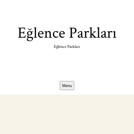
Skip
to
content
Eğlence Parkları
Eğlence Parkları
Menu