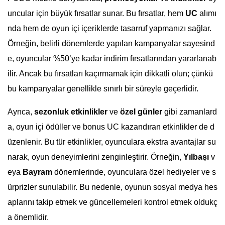
uncular için büyük fırsatlar sunar. Bu fırsatlar, hem
UC
alımı
nda hem de oyun içi içeriklerde tasarruf yapmanızı sağlar.
Örneğin, belirli dönemlerde yapılan kampanyalar sayesind
e, oyuncular %50’ye kadar indirim fırsatlarından yararlanab
ilir. Ancak bu fırsatları kaçırmamak için dikkatli olun; çünkü
bu kampanyalar genellikle sınırlı bir süreyle geçerlidir.
Ayrıca,
sezonluk etkinlikler
ve
özel günler
gibi zamanlard
a, oyun içi ödüller ve bonus UC kazandıran etkinlikler de d
üzenlenir. Bu tür etkinlikler, oyunculara ekstra avantajlar su
narak, oyun deneyimlerini zenginleştirir. Örneğin,
Yılbaşı
v
eya
Bayram
dönemlerinde, oyunculara özel hediyeler ve s
ürprizler sunulabilir. Bu nedenle, oyunun sosyal medya hes
aplarını takip etmek ve güncellemeleri kontrol etmek oldukç
a önemlidir.