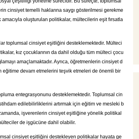
syal çeşitliliği yönetme sürecidir. Bu süreçte, toplumsal
lerin cinsiyet temelli haklarına saygı gösterilmesi gerekme
amacıyla oluşturulan politikalar, mültecilerin eşit fırsatla
lar toplumsal cinsiyet eşitliğini desteklemektedir. Mülteci
itikalar, kız çocuklarının da dahil olduğu tüm mülteci çocu
ağlamayı amaçlamaktadır. Ayrıca, öğretmenlerin cinsiyet d
ın eğitime devam etmelerini teşvik etmeleri de önemli bir
in topluma entegrasyonunu desteklemektedir. Toplumsal cin
istihdam edilebilirliklerini artırmak için eğitim ve mesleki b
zamanda, işverenlerin cinsiyet eşitliğine yönelik politikal
ülteciler de işgücüne dahil olabilir.
sal cinsiyet eşitliğini destekleyen politikalar hayata ge