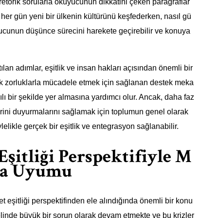
ve retorik sorularla okuyucunun dikkatini çeken paragraflar
her gün yeni bir ülkenin kültürünü keşfederken, nasıl gü
kuyucunun düşünce sürecini harekete geçirebilir ve konuya
lan adımlar, eşitlik ve insan hakları açısından önemli bir
mik zorluklarla mücadele etmek için sağlanan destek meka
lı bir şekilde yer almasına yardımcı olur. Ancak, daha faz
rini duyurmalarını sağlamak için toplumun genel olarak
elikle gerçek bir eşitlik ve entegrasyon sağlanabilir.
şitliği Perspektifiyle M
ama Uyumu
t eşitliği perspektifinden ele alındığında önemli bir konu
elinde büyük bir sorun olarak devam etmekte ve bu krizler