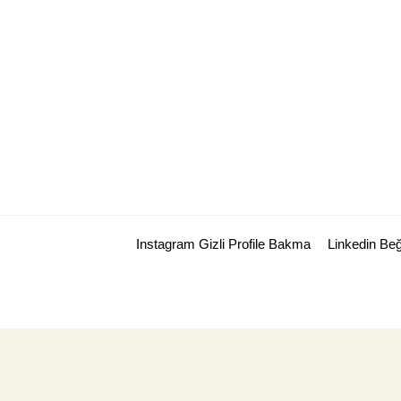
Skip
to
content
Instagram Gizli Profile Bakma
Linkedin Be