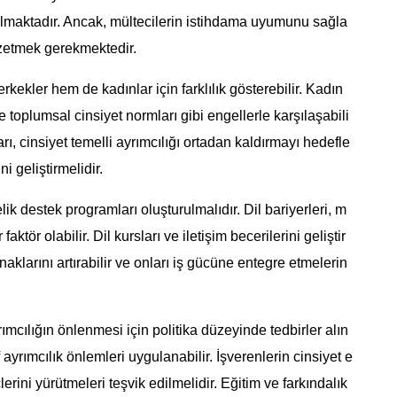
almaktadır. Ancak, mültecilerin istihdama uyumunu sağla
gözetmek gerekmektedir.
rkekler hem de kadınlar için farklılık gösterebilir. Kadın
 ve toplumsal cinsiyet normları gibi engellerle karşılaşabili
rı, cinsiyet temelli ayrımcılığı ortadan kaldırmayı hedefle
i geliştirmelidir.
elik destek programları oluşturulmalıdır. Dil bariyerleri, m
faktör olabilir. Dil kursları ve iletişim becerilerini geliştir
aklarını artırabilir ve onları iş gücüne entegre etmelerin
ımcılığın önlenmesi için politika düzeyinde tedbirler alın
f ayrımcılık önlemleri uygulanabilir. İşverenlerin cinsiyet e
lerini yürütmeleri teşvik edilmelidir. Eğitim ve farkındalık