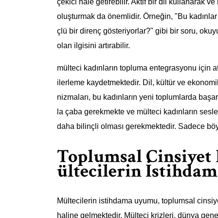
çekici hale getirebilir. Aktif bir dil kullanarak 
oluşturmak da önemlidir. Örneğin, "Bu kadınlar 
çlü bir direnç gösteriyorlar?" gibi bir soru, o
olan ilgisini artırabilir.
mülteci kadınların topluma entegrasyonu için atı
ilerleme kaydetmektedir. Dil, kültür ve ekono
nizmaları, bu kadınların yeni toplumlarda başarı
la çaba gerekmekte ve mülteci kadınların sesle
daha bilinçli olması gerekmektedir. Sadece böyl
Toplumsal Cinsiyet E
ültecilerin İstihd
Mültecilerin istihdama uyumu, toplumsal cinsiye
haline gelmektedir. Mülteci krizleri, dünya gen