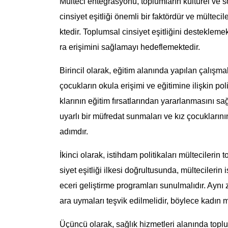
Mülteci entegrasyonu, toplumların kültürel ve so
cinsiyet eşitliği önemli bir faktördür ve mülteci
ktedir. Toplumsal cinsiyet eşitliğini desteklemek 
ra erişimini sağlamayı hedeflemektedir.
Birincil olarak, eğitim alanında yapılan çalışma
çocukların okula erişimi ve eğitimine ilişkin pol
klarının eğitim fırsatlarından yararlanmasını s
uyarlı bir müfredat sunmaları ve kız çocukların
adımdır.
İkinci olarak, istihdam politikaları mülteciler
siyet eşitliği ilkesi doğrultusunda, mültecilerin 
eceri geliştirme programları sunulmalıdır. Aynı 
ara uymaları teşvik edilmelidir, böylece kadın m
Üçüncü olarak, sağlık hizmetleri alanında toplum