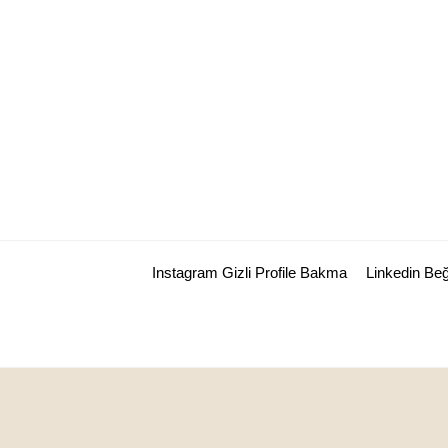
Skip
to
content
Instagram Gizli Profile Bakma
Linkedin Be