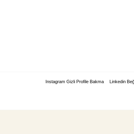
Skip
to
content
Instagram Gizli Profile Bakma
Linkedin Be